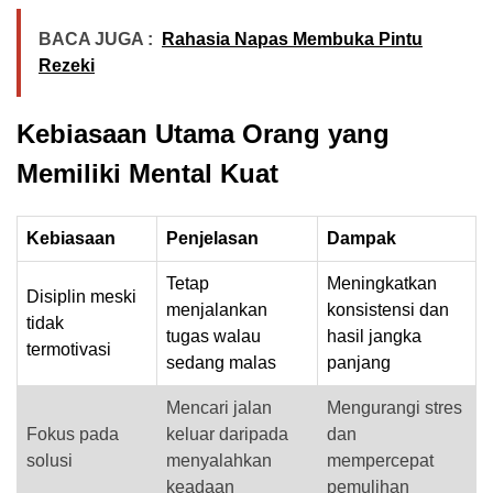
BACA JUGA :
Rahasia Napas Membuka Pintu
Rezeki
Kebiasaan Utama Orang yang
Memiliki Mental Kuat
Kebiasaan
Penjelasan
Dampak
Tetap
Meningkatkan
Disiplin meski
menjalankan
konsistensi dan
tidak
tugas walau
hasil jangka
termotivasi
sedang malas
panjang
Mencari jalan
Mengurangi stres
Fokus pada
keluar daripada
dan
solusi
menyalahkan
mempercepat
keadaan
pemulihan