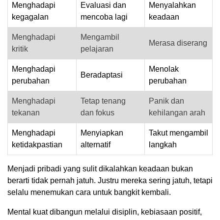
Menghadapi
Evaluasi dan
Menyalahkan
kegagalan
mencoba lagi
keadaan
Menghadapi
Mengambil
Merasa diserang
kritik
pelajaran
Menghadapi
Menolak
Beradaptasi
perubahan
perubahan
Menghadapi
Tetap tenang
Panik dan
tekanan
dan fokus
kehilangan arah
Menghadapi
Menyiapkan
Takut mengambil
ketidakpastian
alternatif
langkah
Menjadi pribadi yang sulit dikalahkan keadaan bukan
berarti tidak pernah jatuh. Justru mereka sering jatuh, tetapi
selalu menemukan cara untuk bangkit kembali.
Mental kuat dibangun melalui disiplin, kebiasaan positif,