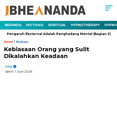
BERANDA
MOTIVASI
SPIRITUAL
HYPNOTHERAPY
HYPNO
aruh Eksternal Adalah Penghadang Mental (Bagian 2)
Traum
/
Home
Motivasi
Kebiasaan Orang yang Sulit
Dikalahkan Keadaan
Icky
Senin, 1 Juni 2026