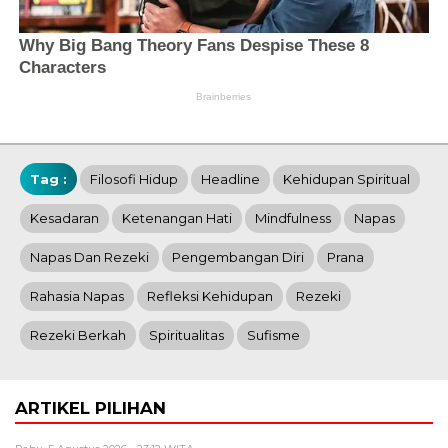
Tag :
Filosofi Hidup
Headline
Kehidupan Spiritual
Kesadaran
Ketenangan Hati
Mindfulness
Napas
Napas Dan Rezeki
Pengembangan Diri
Prana
Rahasia Napas
Refleksi Kehidupan
Rezeki
Rezeki Berkah
Spiritualitas
Sufisme
ARTIKEL PILIHAN