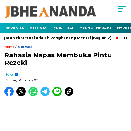
BERANDA
MOTIVASI
SPIRITUAL
HYPNOTHERAPY
HYPNO
Eksternal Adalah Penghadang Mental (Bagian 2)
Trauma Ada
/
Home
Motivasi
Rahasia Napas Membuka Pintu
Rezeki
Icky
Selasa, 30 Juni 2026