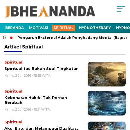
BERANDA
MOTIVASI
SPIRITUAL
HYPNOTHERAPY
HYPNO
Pengaruh Eksternal Adalah Penghadang Mental (Bagian 2)
Artikel
Spiritual
Spiritual
Spiritualitas Bukan Soal Tingkatan
Kamis, 2 Juli 2026 - 18:38 WITA
Spiritual
Kebenaran Hakiki Tak Pernah
Berubah
Kamis, 2 Juli 2026 - 18:21 WITA
Spiritual
Aku, Ego, dan Melampaui Dualitas: