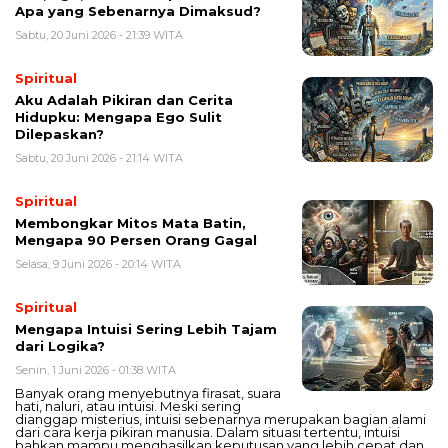
Apa yang Sebenarnya Dimaksud?
Sabtu, 20 Juni 2026 - 21:39 WITA
Spiritual
Aku Adalah Pikiran dan Cerita
Hidupku: Mengapa Ego Sulit
Dilepaskan?
Sabtu, 20 Juni 2026 - 21:14 WITA
Spiritual
Membongkar Mitos Mata Batin,
Mengapa 90 Persen Orang Gagal
Selasa, 9 Juni 2026 - 20:14 WITA
Spiritual
Mengapa Intuisi Sering Lebih Tajam
dari Logika?
Senin, 1 Juni 2026 - 01:38 WITA
Banyak orang menyebutnya firasat, suara
hati, naluri, atau intuisi. Meski sering
dianggap misterius, intuisi sebenarnya merupakan bagian alami
dari cara kerja pikiran manusia. Dalam situasi tertentu, intuisi
bahkan mampu menghasilkan keputusan yang lebih cepat dan