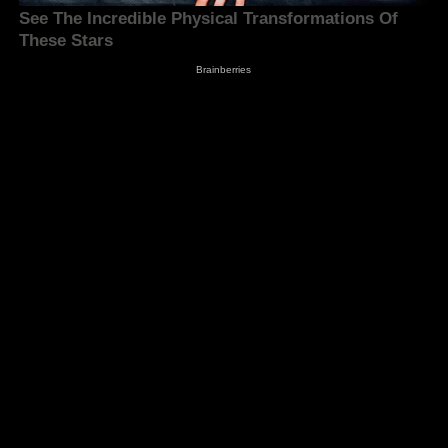
BACA JUGA :
Dasar-dasar Jurnalistik: Pengertian,
Jenis, Teknik dan Kode Etik
Tag :
Berterimakasih
Gerd
Google
Ibhe Ananda
Ibheananda.com
Organ Tubuh
Paranoid
Pikiran Bawah Sadar
Psikosomatik
Sugesti
Syukur
ARTIKEL PILIHAN