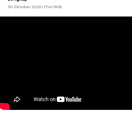
30 Oktober 2025 | 17:41 WIB
DISCLAIMER
TENTANG KAMI
KEBIJAKAN PRIVASI
COPYRIGHT © 2026 IBHEANANDA.COM - ALL RIGHTS RESERVED