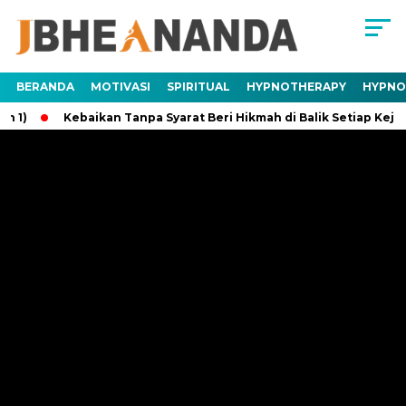
BERANDA
MOTIVASI
SPIRITUAL
HYPNOTHERAPY
HYPNO
Kebaikan Tanpa Syarat Beri Hikmah di Balik Setiap Kejadian
/
Home
Video
Pernahkah Kita Berterimakasih
Kepada Organ Tubuh Sendiri?
Icky
Minggu, 12 Februari 2023