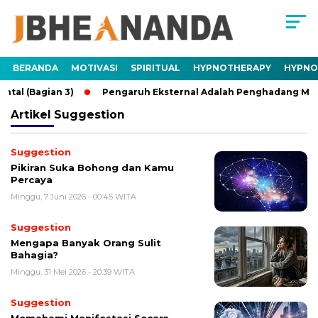
BERANDA
MOTIVASI
SPIRITUAL
HYPNOTHERAPY
HYPNO
 (Bagian 3)
Pengaruh Eksternal Adalah Penghadang Mental 
Artikel
Suggestion
Suggestion
Pikiran Suka Bohong dan Kamu
Percaya
Minggu, 7 Juni 2026 - 00:45 WITA
Suggestion
Mengapa Banyak Orang Sulit
Bahagia?
Minggu, 31 Mei 2026 - 20:39 WITA
Suggestion