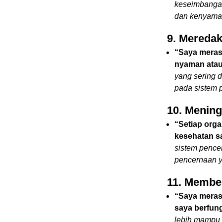
keseimbangan
dan kenyama
9. Meredak
“Saya merasa
nyaman atau 
yang sering 
pada sistem 
10. Menin
“Setiap org
kesehatan sa
sistem pence
pencernaan y
11. Member
“Saya merasa
saya berfung
lebih mampu 