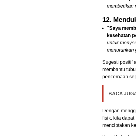
memberikan r
12. Mendu
“Saya membe
kesehatan p
untuk menyem
menurunkan 
Sugesti positif
membantu tubuh
pencernaan se
BACA JUGA
Dengan menggun
fisik, kita dap
menciptakan ke