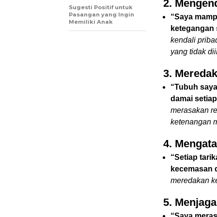
2. Mengen
Sugesti Positif untuk
Pasangan yang Ingin
“Saya mampu
Memiliki Anak
ketegangan s
kendali prib
yang tidak di
3. Mereda
“Tubuh saya
damai setiap
merasakan re
ketenangan m
4. Mengata
“Setiap tar
kecemasan d
meredakan ke
5. Menjag
“Saya meras