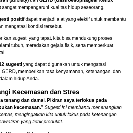
an (anxiety)
dan
GERD (Gastroesophageal Reflux
t sangat mempengaruhi kualitas hidup seseorang.
esti positif
dapat menjadi alat yang efektif untuk membantu
an mengatasi kondisi tersebut.
kan sugesti yang tepat, kita bisa mendukung proses
ami tubuh, meredakan gejala fisik, serta memperkuat
al.
12 sugesti
yang dapat digunakan untuk mengatasi
 GERD, memberikan rasa kenyamanan, ketenangan, dan
dalam hidup Anda.
angi Kecemasan dan Stres
 tenang dan damai. Pikiran saya terfokus pada
bukan kecemasan.”
Sugesti ini membantu menenangkan
 cemas, mengingatkan kita untuk fokus pada ketenangan
awatiran yang tidak produktif.