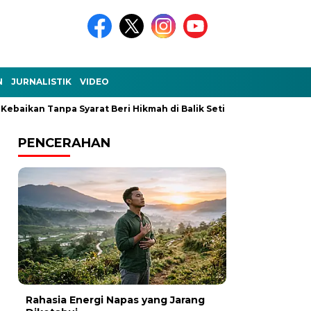
N
JURNALISTIK
VIDEO
n Tanpa Syarat Beri Hikmah di Balik Setiap Kejadian
Ke-Aku-a
PENCERAHAN
Rahasia Energi Napas yang Jarang