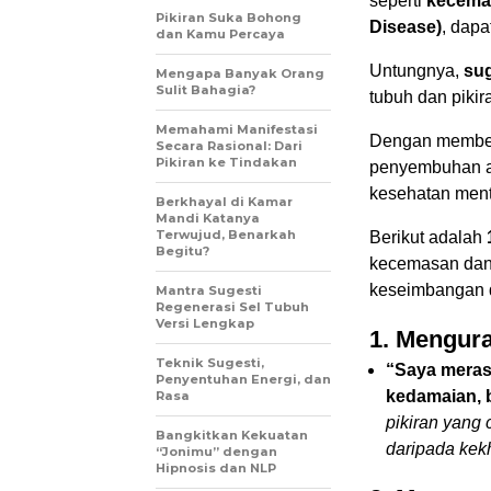
seperti
kecemas
Pikiran Suka Bohong
Disease)
, dapa
dan Kamu Percaya
Untungnya,
sug
Mengapa Banyak Orang
Sulit Bahagia?
tubuh dan pikir
Memahami Manifestasi
Dengan memberi
Secara Rasional: Dari
Pikiran ke Tindakan
penyembuhan al
kesehatan ment
Berkhayal di Kamar
Mandi Katanya
Terwujud, Benarkah
Berikut adalah
Begitu?
kecemasan dan
keseimbangan 
Mantra Sugesti
Regenerasi Sel Tubuh
Versi Lengkap
1. Mengur
Teknik Sugesti,
“Saya merasa
Penyentuhan Energi, dan
kedamaian, 
Rasa
pikiran yang
Bangkitkan Kekuatan
daripada kekh
“Jonimu” dengan
Hipnosis dan NLP