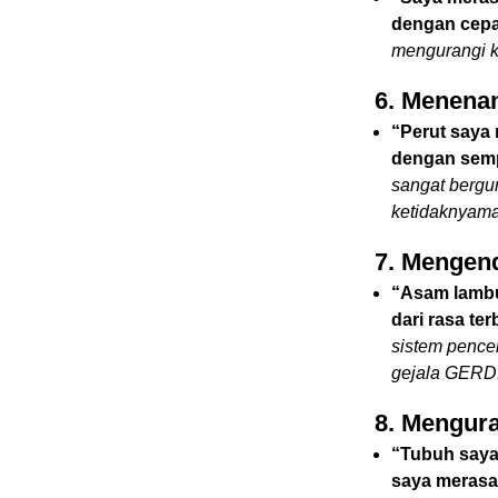
dengan cepa
mengurangi k
6. Menena
“Perut saya
dengan sem
sangat bergu
ketidaknyam
7. Mengen
“Asam lambu
dari rasa ter
sistem pence
gejala GERD
8. Mengur
“Tubuh saya
saya merasa