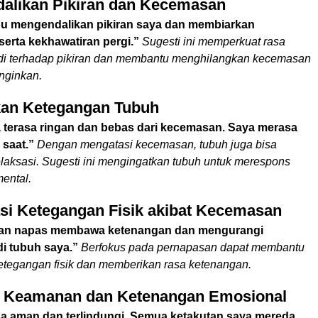
dalikan Pikiran dan Kecemasan
 mengendalikan pikiran saya dan membiarkan
erta kekhawatiran pergi.”
Sugesti ini memperkuat rasa
adi terhadap pikiran dan membantu menghilangkan kecemasan
inginkan.
kan Ketegangan Tubuh
 terasa ringan dan bebas dari kecemasan. Saya merasa
 saat.”
Dengan mengatasi kecemasan, tubuh juga bisa
laksasi. Sugesti ini mengingatkan tubuh untuk merespons
ental.
si Ketegangan Fisik akibat Kecemasan
ikan napas membawa ketenangan dan mengurangi
i tubuh saya.”
Berfokus pada pernapasan dapat membantu
tegangan fisik dan memberikan rasa ketenangan.
a Keamanan dan Ketenangan Emosional
a aman dan terlindungi. Semua ketakutan saya mereda