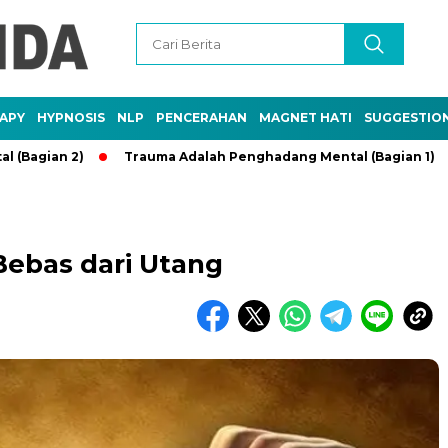
APY
HYPNOSIS
NLP
PENCERAHAN
MAGNET HATI
SUGGESTIO
 2)
Trauma Adalah Penghadang Mental (Bagian 1)
Kebai
 Bebas dari Utang