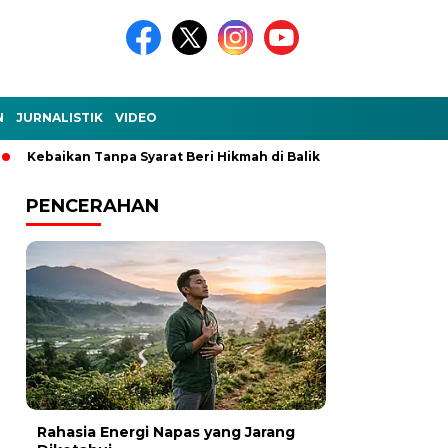
N
JURNALISTIK
VIDEO
kan Tanpa Syarat Beri Hikmah di Balik Setiap Kejadian
Ke-Ak
PENCERAHAN
Rahasia Energi Napas yang Jarang