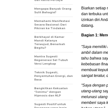
dan Kamu Percaya
Biarkan setiap
Mengapa Banyak Orang
Sulit Bahagia?
dan terbuka unt
izinkan diri A
Memahami Manifestasi
Secara Rasional: Dari
datang.
Pikiran ke Tindakan
Bagian 1: Me
Berkhayal di Kamar
Mandi Katanya
Terwujud, Benarkah
“Saya memiliki
Begitu?
ambil dalam me
Mantra Sugesti
tahu bahwa say
Regenerasi Sel Tubuh
Versi Lengkap
kebebasan fina
membuat keputu
Teknik Sugesti,
sangat teratur
Penyentuhan Energi, dan
Rasa
“Saya dengan p
Bangkitkan Kekuatan
utang-utang say
“Jonimu” dengan
Hipnosis dan NLP
melunasi utang
memberi saya k
Sugesti Positif untuk
Pasangan yang Ingin