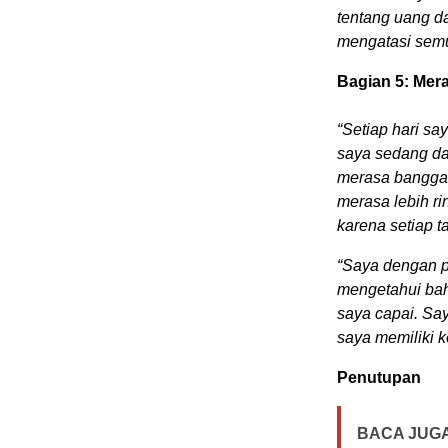
tentang uang d
mengatasi semu
Bagian 5: Me
“Setiap hari s
saya sedang da
merasa bangga 
merasa lebih ri
karena setiap 
“Saya dengan p
mengetahui bah
saya capai. Sa
saya memiliki 
Penutupan
BACA JUGA