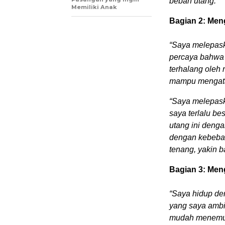
beban utang.”
Memiliki Anak
Bagian 2: Men
“Saya melepask
percaya bahwa s
terhalang oleh
mampu mengatas
“Saya melepas
saya terlalu be
utang ini denga
dengan kebebas
tenang, yakin b
Bagian 3: Men
“Saya hidup den
yang saya ambi
mudah menemuk