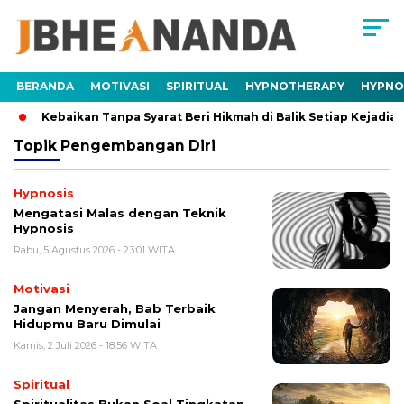
BERANDA
MOTIVASI
SPIRITUAL
HYPNOTHERAPY
HYPNO
Kebaikan Tanpa Syarat Beri Hikmah di Balik Setiap Kejadian
Topik
Pengembangan Diri
Hypnosis
Mengatasi Malas dengan Teknik
Hypnosis
Rabu, 5 Agustus 2026 - 23:01 WITA
Motivasi
Jangan Menyerah, Bab Terbaik
Hidupmu Baru Dimulai
Kamis, 2 Juli 2026 - 18:56 WITA
Spiritual