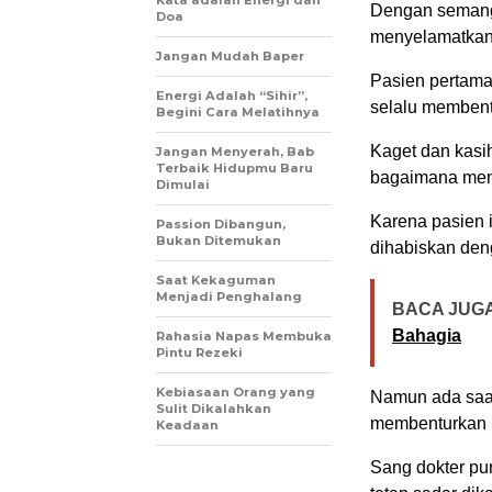
Kata adalah Energi dan
Dengan semang
Doa
menyelamatkan 
Jangan Mudah Baper
Pasien pertam
Energi Adalah “Sihir”,
selalu membent
Begini Cara Melatihnya
Kaget dan kasih
Jangan Menyerah, Bab
Terbaik Hidupmu Baru
bagaimana men
Dimulai
Karena pasien 
Passion Dibangun,
Bukan Ditemukan
dihabiskan de
Saat Kekaguman
Menjadi Penghalang
BACA JUGA
Bahagia
Rahasia Napas Membuka
Pintu Rezeki
Kebiasaan Orang yang
Namun ada saat 
Sulit Dikalahkan
membenturkan 
Keadaan
Sang dokter pu