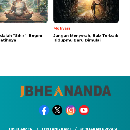
Motivasi
dalah “Sihir”, Begini
Jangan Menyerah, Bab Terbaik
latihnya
Hidupmu Baru Dimulai
DISCLAIMER
TENTANG KAMI
KEBIJAKAN PRIVASI