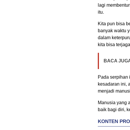
lagi membenturk
itu.
Kita pun bisa b
banyak waktu y
dalam keterpur
kita bisa terjag
BACA JUGA
Pada serpihan i
kesadaran ini,
menjadi manusi
Manusia yang a
baik bagi diri, 