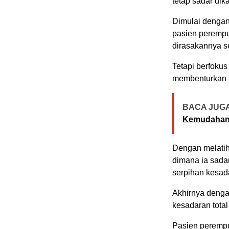
tetap sadar di
Dimulai dengan
pasien perempua
dirasakannya s
Tetapi berfokus
membenturkan 
BACA JUGA
Kemudaha
Dengan melatih
dimana ia sada
serpihan kesada
Akhirnya denga
kesadaran total
Pasien perempua