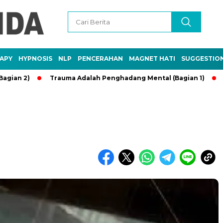
APY
HYPNOSIS
NLP
PENCERAHAN
MAGNET HATI
SUGGESTIO
2)
Trauma Adalah Penghadang Mental (Bagian 1)
Kebaika