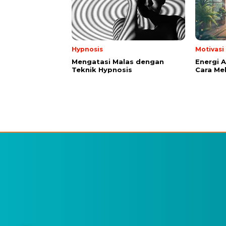
Hypnosis
Motivasi
Mengatasi Malas dengan
Energi A
Teknik Hypnosis
Cara Me