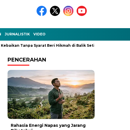
N
JURNALISTIK
VIDEO
n Tanpa Syarat Beri Hikmah di Balik Setiap Kejadian
Ke-Aku-
PENCERAHAN
Rahasia Energi Napas yang Jarang