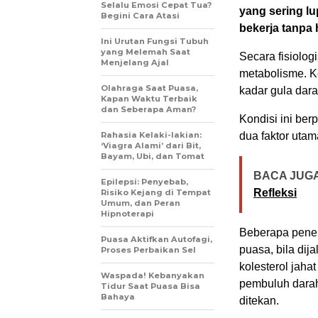
Selalu Emosi Cepat Tua?
yang sering lu
Begini Cara Atasi
bekerja tanpa
Ini Urutan Fungsi Tubuh
yang Melemah Saat
Secara fisiolo
Menjelang Ajal
metabolisme. K
Olahraga Saat Puasa,
kadar gula dara
Kapan Waktu Terbaik
dan Seberapa Aman?
Kondisi ini ber
Rahasia Kelaki-lakian:
dua faktor utam
‘Viagra Alami’ dari Bit,
Bayam, Ubi, dan Tomat
BACA JUGA
Epilepsi: Penyebab,
Refleksi
Risiko Kejang di Tempat
Umum, dan Peran
Hipnoterapi
Beberapa penel
Puasa Aktifkan Autofagi,
puasa, bila di
Proses Perbaikan Sel
kolesterol jaha
Waspada! Kebanyakan
pembuluh darah 
Tidur Saat Puasa Bisa
Bahaya
ditekan.