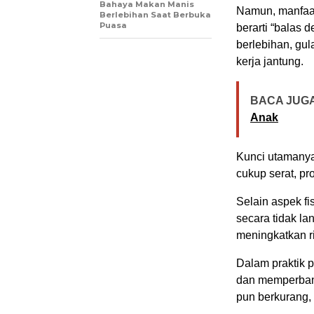
Bahaya Makan Manis
Namun, manfaat
Berlebihan Saat Berbuka
Puasa
berarti “balas
berlebihan, gula
kerja jantung.
BACA JUGA
Anak
Kunci utamanya
cukup serat, pr
Selain aspek f
secara tidak la
meningkatkan r
Dalam praktik p
dan memperbanya
pun berkurang, 