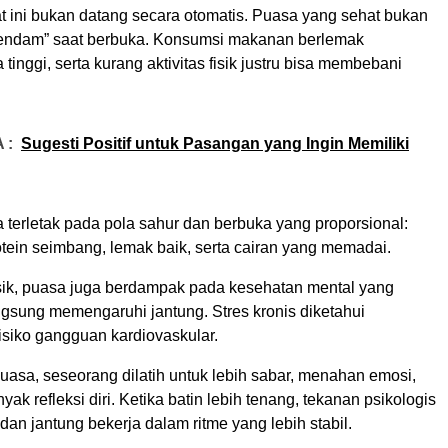
 ini bukan datang secara otomatis. Puasa yang sehat bukan
 dendam” saat berbuka. Konsumsi makanan berlemak
 tinggi, serta kurang aktivitas fisik justru bisa membebani
 :
Sugesti Positif untuk Pasangan yang Ingin Memiliki
 terletak pada pola sahur dan berbuka yang proporsional:
otein seimbang, lemak baik, serta cairan yang memadai.
isik, puasa juga berdampak pada kesehatan mental yang
ngsung memengaruhi jantung. Stres kronis diketahui
isiko gangguan kardiovaskular.
uasa, seseorang dilatih untuk lebih sabar, menahan emosi,
k refleksi diri. Ketika batin lebih tenang, tekanan psikologis
dan jantung bekerja dalam ritme yang lebih stabil.