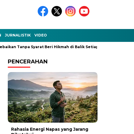
N
JURNALISTIK
VIDEO
 Tanpa Syarat Beri Hikmah di Balik Setiap Kejadian
Ke-Aku-a
PENCERAHAN
Rahasia Energi Napas yang Jarang