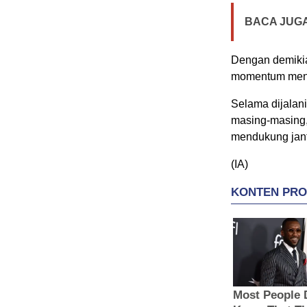
BACA JUGA
Dengan demikian
momentum menja
Selama dijalan
masing-masing,
mendukung jant
(IA)