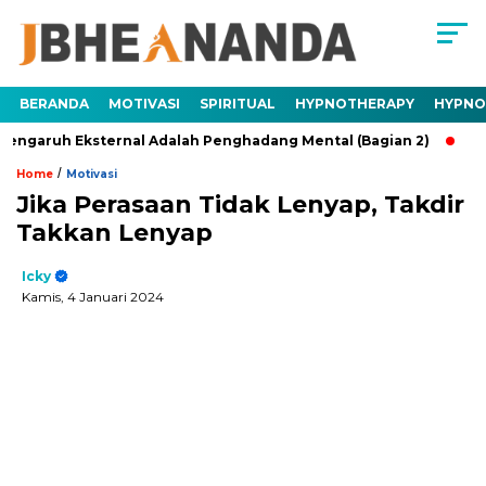
BERANDA
MOTIVASI
SPIRITUAL
HYPNOTHERAPY
HYPNO
uh Eksternal Adalah Penghadang Mental (Bagian 2)
Trauma A
/
Home
Motivasi
Jika Perasaan Tidak Lenyap, Takdir
Takkan Lenyap
Icky
Kamis, 4 Januari 2024