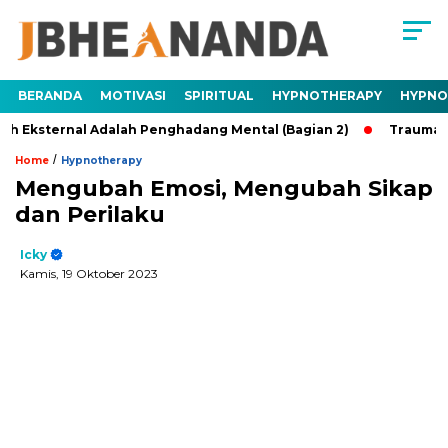
BERANDA
MOTIVASI
SPIRITUAL
HYPNOTHERAPY
HYPNO
rnal Adalah Penghadang Mental (Bagian 2)
Trauma Adalah Pe
/
Home
Hypnotherapy
Mengubah Emosi, Mengubah Sikap
dan Perilaku
Icky
Kamis, 19 Oktober 2023