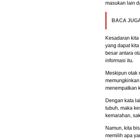
masukan lain d
BACA JUGA
Kesadaran kita 
yang dapat kit
besar antara o
informasi itu.
Meskipun otak m
memungkinkan ki
menempatkan ke
Dengan kata lai
tubuh, maka kes
kemarahan, saki
Namun, kita bi
memilih apa yan