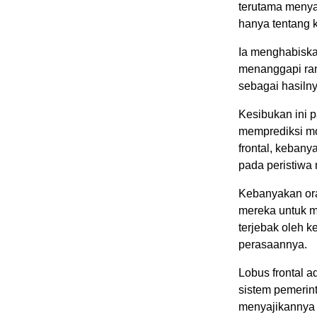
terutama menya
hanya tentang
Ia menghabiska
menanggapi ran
sebagai hasilny
Kesibukan ini 
memprediksi mo
frontal, keban
pada peristiwa
Kebanyakan ora
mereka untuk m
terjebak oleh 
perasaannya.
Lobus frontal a
sistem pemerint
menyajikannya 