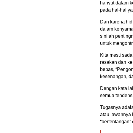
hanyut dalam ke
pada hal-hal y
Dan karena hid
dalam kenyaman
sinilah pentin
untuk mengontr
Kita mesti sada
rasakan dan ke
bebas, “Pengont
kesenangan, da
Dengan kata la
semua tendensi
Tugasnya adala
atau lawannya k
“bertentangan”