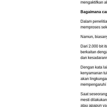
mengaktifkan ak
Bagaimana ca
Dalam peneliti
memproses sekita
Namun, biasanya
Dari 2.000 bit 
berkaitan deng
dan kesadarann
Dengan kata lai
kenyamanan tub
akan lingkunga
mempengaruhi 
Saat seseorang
mesti dilakukan
atau apapun yan