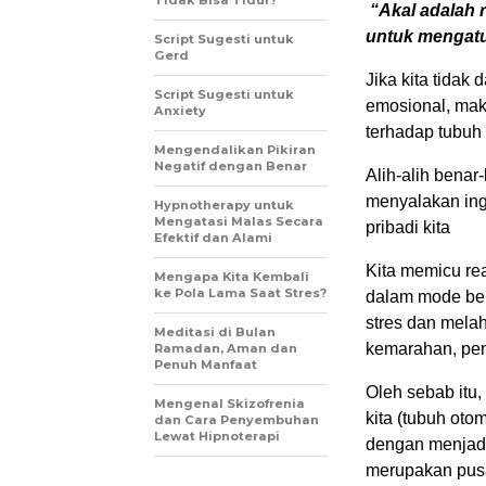
Tidak Bisa Tidur?
“Akal adalah r
untuk mengatur
Script Sugesti untuk
Gerd
Jika kita tidak
Script Sugesti untuk
emosional, mak
Anxiety
terhadap tubuh 
Mengendalikan Pikiran
Negatif dengan Benar
Alih-alih benar
menyalakan inga
Hypnotherapy untuk
Mengatasi Malas Secara
pribadi kita
Efektif dan Alami
Kita memicu re
Mengapa Kita Kembali
ke Pola Lama Saat Stres?
dalam mode ber
stres dan mela
Meditasi di Bulan
kemarahan, pen
Ramadan, Aman dan
Penuh Manfaat
Oleh sebab itu,
Mengenal Skizofrenia
kita (tubuh oto
dan Cara Penyembuhan
Lewat Hipnoterapi
dengan menjadi
merupakan pusa