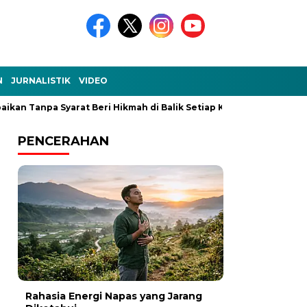
N
JURNALISTIK
VIDEO
npa Syarat Beri Hikmah di Balik Setiap Kejadian
Ke-Aku-an D
PENCERAHAN
Rahasia Energi Napas yang Jarang