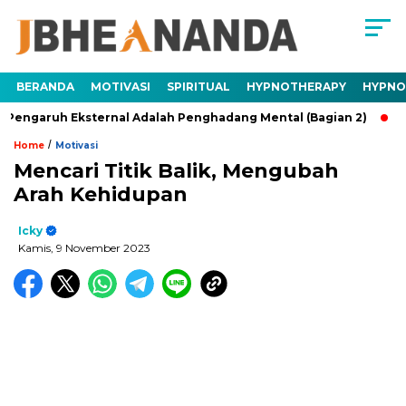
BERANDA
MOTIVASI
SPIRITUAL
HYPNOTHERAPY
HYPNO
uh Eksternal Adalah Penghadang Mental (Bagian 2)
Trauma A
/
Home
Motivasi
Mencari Titik Balik, Mengubah
Arah Kehidupan
Icky
Kamis, 9 November 2023