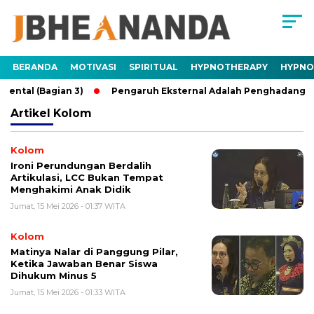
BERANDA
MOTIVASI
SPIRITUAL
HYPNOTHERAPY
HYPNO
ntal (Bagian 3)
Pengaruh Eksternal Adalah Penghadang Ment
Artikel
Kolom
Kolom
Ironi Perundungan Berdalih
Artikulasi, LCC Bukan Tempat
Menghakimi Anak Didik
Jumat, 15 Mei 2026 - 01:37 WITA
Kolom
Matinya Nalar di Panggung Pilar,
Ketika Jawaban Benar Siswa
Dihukum Minus 5
Jumat, 15 Mei 2026 - 01:33 WITA