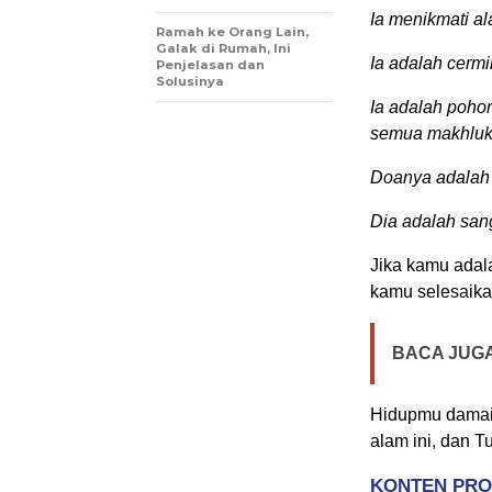
Ia menikmati al
Ramah ke Orang Lain,
Galak di Rumah, Ini
Ia adalah cermi
Penjelasan dan
Solusinya
Ia adalah poho
semua makhluk
Doanya adalah
Dia adalah san
Jika kamu adal
kamu selesaika
BACA JUGA
Hidupmu damai,
alam ini, dan T