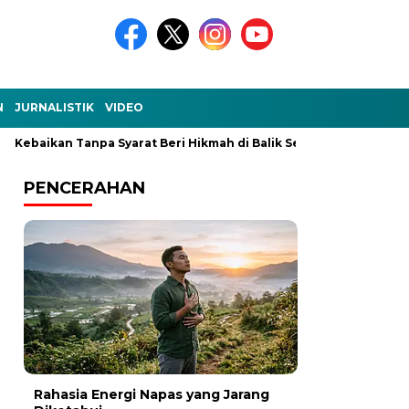
N
JURNALISTIK
VIDEO
ikan Tanpa Syarat Beri Hikmah di Balik Setiap Kejadian
Ke-A
PENCERAHAN
Rahasia Energi Napas yang Jarang