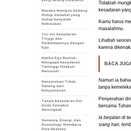
yang Jarang Diketahui
Tidaklah mungk
kesadaran yang
Mereka Mengira Sedang
Hidup, Padahal yang
Hidup Hanyalah
Kamu harus men
Kebiasaan
masalahmu.
Ciri-ciri Kesadaran
Tinggi dan
Lihatlah seora
Perbedaannya dengan
karena dikenak
Ego
Ketika Ego Runtuh:
Mengapa Kesadaran
BACA JUGA
Tertinggi Ditakuti
Manusia?
Namun ia bahag
Pencerahan Tidak
Datang dari
tanpa kemeleka
Kenyamanan
Penyerahan dir
Tanda Kesadaran Diri
Anda Semakin
bersama Tuhan. 
Meningkat
Ia berjalan di 
Semesta, Energi, dan
siang hari, le
Kosmologi: Membaca
Pola Realitas