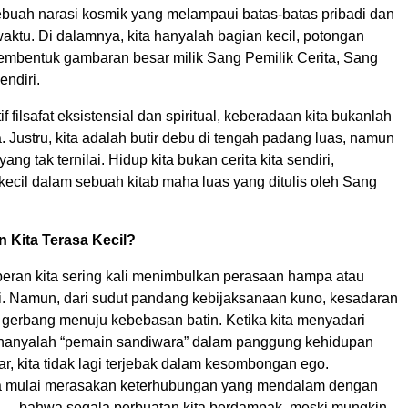
ebuah narasi kosmik yang melampaui batas-batas pribadi dan
aktu. Di dalamnya, kita hanyalah bagian kecil, potongan
mbentuk gambaran besar milik Sang Pemilik Cerita, Sang
endiri.
 filsafat eksistensial dan spiritual, keberadaan kita bukanlah
a. Justru, kita adalah butir debu di tengah padang luas, namun
g tak ternilai. Hidup kita bukan cerita kita sendiri,
ecil dalam sebuah kitab maha luas yang ditulis oleh Sang
 Kita Terasa Kecil?
peran kita sering kali menimbulkan perasaan hampa atau
si. Namun, dari sudut pandang kebijaksanaan kuno, kesadaran
u gerbang menuju kebebasan batin. Ketika kita menyadari
a hanyalah “pemain sandiwara” dalam panggung kehidupan
, kita tidak lagi terjebak dalam kesombongan ego.
ta mulai merasakan keterhubungan yang mendalam dengan
 — bahwa segala perbuatan kita berdampak, meski mungkin