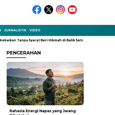
N
JURNALISTIK
VIDEO
 Tanpa Syarat Beri Hikmah di Balik Setiap Kejadian
Ke-Aku-a
PENCERAHAN
Rahasia Energi Napas yang Jarang