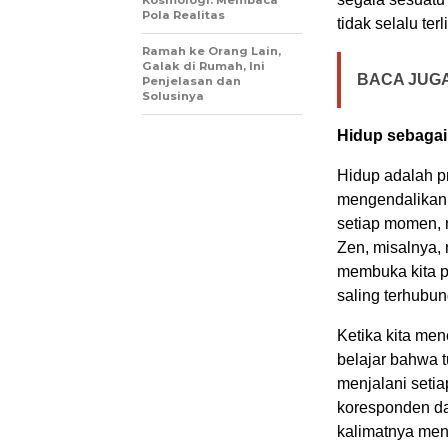
Pola Realitas
tidak selalu ter
Ramah ke Orang Lain,
Galak di Rumah, Ini
BACA JUGA
Penjelasan dan
Solusinya
Hidup sebagai
Hidup adalah p
mengendalikan. 
setiap momen, 
Zen, misalnya,
membuka kita p
saling terhubun
Ketika kita mene
belajar bahwa t
menjalani seti
koresponden da
kalimatnya men