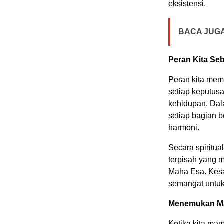
eksistensi.
BACA JUGA
Peran Kita Se
Peran kita mema
setiap keputus
kehidupan. Dala
setiap bagian 
harmoni.
Secara spiritual
terpisah yang 
Maha Esa. Kesa
semangat untuk 
Menemukan Ma
Ketika kita mamp