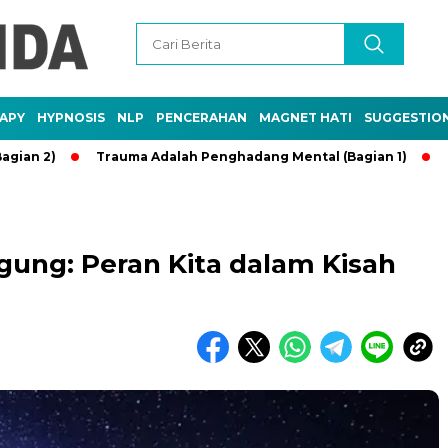
APY
HYPNOSIS
NLP
PENCERAHAN
MAGNET HATI
SUGGESTIO
Trauma Adalah Penghadang Mental (Bagian 1)
Kebaikan
gung: Peran Kita dalam Kisah