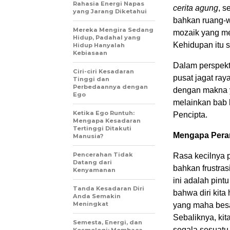
Rahasia Energi Napas
cerita agung
, s
yang Jarang Diketahui
bahkan ruang-w
Mereka Mengira Sedang
mozaik yang me
Hidup, Padahal yang
Kehidupan itu s
Hidup Hanyalah
Kebiasaan
Dalam perspektif
Ciri-ciri Kesadaran
pusat jagat ray
Tinggi dan
Perbedaannya dengan
dengan makna yan
Ego
melainkan bab k
Ketika Ego Runtuh:
Pencipta.
Mengapa Kesadaran
Tertinggi Ditakuti
Mengapa Peran
Manusia?
Pencerahan Tidak
Rasa kecilnya 
Datang dari
bahkan frustra
Kenyamanan
ini adalah pint
Tanda Kesadaran Diri
bahwa diri kit
Anda Semakin
Meningkat
yang maha besar
Sebaliknya, ki
Semesta, Energi, dan
segala sesuatu
Kosmologi: Membaca