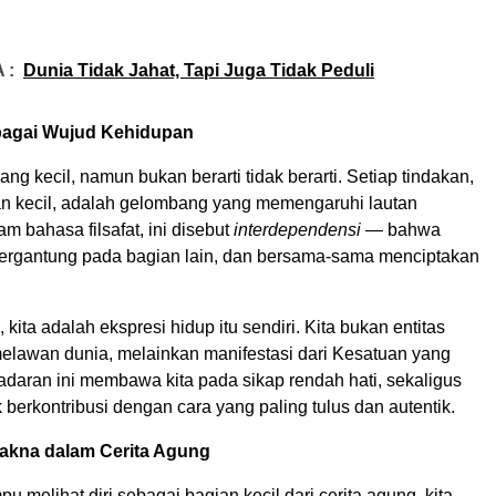
 :
Dunia Tidak Jahat, Tapi Juga Tidak Peduli
bagai Wujud Kehidupan
ng kecil, namun bukan berarti tidak berarti. Setiap tindakan,
an kecil, adalah gelombang yang memengaruhi lautan
m bahasa filsafat, ini disebut
interdependensi
— bahwa
bergantung pada bagian lain, dan bersama-sama menciptakan
, kita adalah ekspresi hidup itu sendiri. Kita bukan entitas
melawan dunia, melainkan manifestasi dari Kesatuan yang
daran ini membawa kita pada sikap rendah hati, sekaligus
berkontribusi dengan cara yang paling tulus dan autentik.
kna dalam Cerita Agung
u melihat diri sebagai bagian kecil dari cerita agung, kita