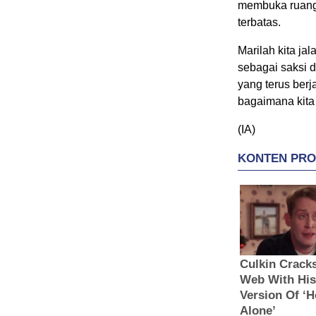
membuka ruang 
terbatas.
Marilah kita ja
sebagai saksi 
yang terus berj
bagaimana kita 
(IA)