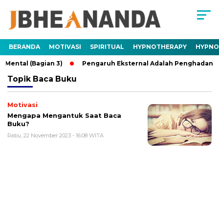
BERANDA
MOTIVASI
SPIRITUAL
HYPNOTHERAPY
HYPNO
ental (Bagian 3)
Pengaruh Eksternal Adalah Penghadang Me
Topik
Baca Buku
Motivasi
Mengapa Mengantuk Saat Baca
Buku?
Rabu, 22 November 2023 - 16:08 WITA