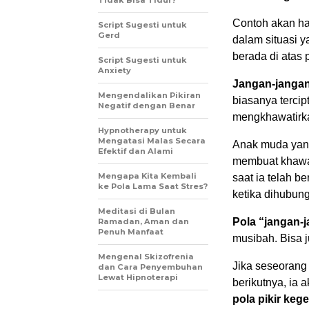
Tidak Bisa Tidur?
Contoh akan ha
Script Sugesti untuk
Gerd
dalam situasi y
berada di atas
Script Sugesti untuk
Anxiety
Jangan-jangan 
Mengendalikan Pikiran
biasanya tercip
Negatif dengan Benar
mengkhawatirk
Hypnotherapy untuk
Mengatasi Malas Secara
Anak muda yang
Efektif dan Alami
membuat khawati
Mengapa Kita Kembali
saat ia telah b
ke Pola Lama Saat Stres?
ketika dihubun
Meditasi di Bulan
Pola “jangan-
Ramadan, Aman dan
Penuh Manfaat
musibah. Bisa 
Mengenal Skizofrenia
Jika seseorang 
dan Cara Penyembuhan
Lewat Hipnoterapi
berikutnya, ia
pola pikir kege