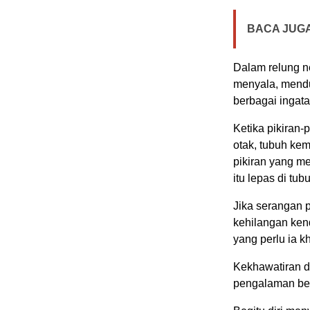
BACA JUGA
Dalam relung ne
menyala, mendu
berbagai ingat
Ketika pikiran-p
otak, tubuh ke
pikiran yang m
itu lepas di tub
Jika serangan p
kehilangan ken
yang perlu ia k
Kekhawatiran da
pengalaman ber