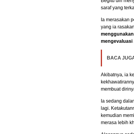
Begitu diri me
saraf yang terk
Ia merasakan per
yang ia rasaka
menggunakan j
mengevaluasi 
BACA JUGA
Akibatnya, ia k
kekhawatirannya
membuat diriny
Ia sedang dala
lagi. Ketakuta
kemudian memb
merasa lebih kh