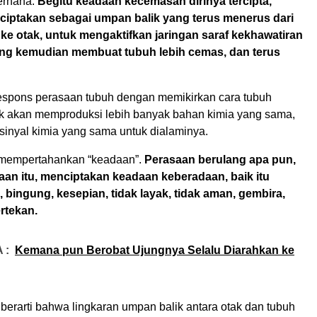
erhana.
Begitu keadaan kecemasan dirinya tercipta,
ciptakan sebagai umpan balik yang terus menerus dari
ke otak, untuk mengaktifkan jaringan saraf kekhawatiran
ng kemudian membuat tubuh lebih cemas, dan terus
respons perasaan tubuh dengan memikirkan cara tubuh
k akan memproduksi lebih banyak bahan kimia yang sama,
sinyal kimia yang sama untuk dialaminya.
ta mempertahankan “keadaan”.
Perasaan berulang apa pun,
aan itu, menciptakan keadaan keberadaan, baik itu
, bingung, kesepian, tidak layak, tidak aman, gembira,
rtekan.
 :
Kemana pun Berobat Ujungnya Selalu Diarahkan ke
berarti bahwa lingkaran umpan balik antara otak dan tubuh