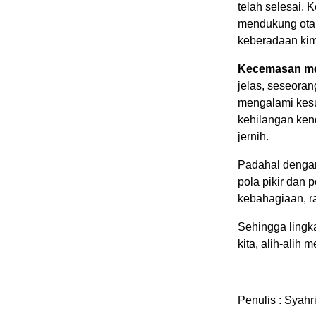
telah selesai. 
mendukung otak
keberadaan kim
Kecemasan me
jelas, seseora
mengalami kesu
kehilangan kenda
jernih.
Padahal dengan
pola pikir dan 
kebahagiaan, r
Sehingga lingk
kita, alih-alih
Penulis : Syah