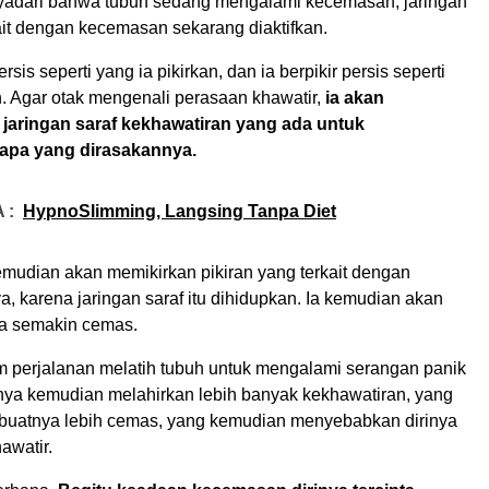
nyadari bahwa tubuh sedang mengalami kecemasan, jaringan
ait dengan kecemasan sekarang diaktifkan.
sis seperti yang ia pikirkan, dan ia berpikir persis seperti
n. Agar otak mengenali perasaan khawatir,
ia akan
aringan saraf kekhawatiran yang ada untuk
apa yang dirasakannya.
 :
HypnoSlimming, Langsing Tanpa Diet
emudian akan memikirkan pikiran yang terkait dengan
, karena jaringan saraf itu dihidupkan. Ia kemudian akan
a semakin cemas.
m perjalanan melatih tubuh untuk mengalami serangan panik
nnya kemudian melahirkan lebih banyak kekhawatiran, yang
uatnya lebih cemas, yang kemudian menyebabkan dirinya
awatir.