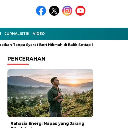
N
JURNALISTIK
VIDEO
an Tanpa Syarat Beri Hikmah di Balik Setiap Kejadian
Ke-Aku
PENCERAHAN
Rahasia Energi Napas yang Jarang