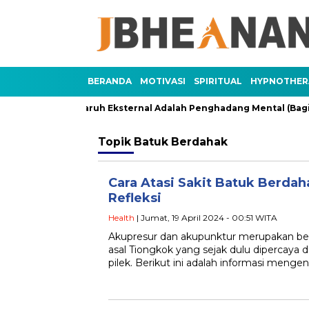
BERANDA
MOTIVASI
SPIRITUAL
HYPNOTHER
 3)
Pengaruh Eksternal Adalah Penghadang Mental (Bagian 
Topik
Batuk Berdahak
Cara Atasi Sakit Batuk Berdah
Refleksi
Health
| Jumat, 19 April 2024 - 00:51 WITA
Akupresur dan akupunktur merupakan be
asal Tiongkok yang sejak dulu dipercaya
pilek. Berikut ini adalah informasi mengena