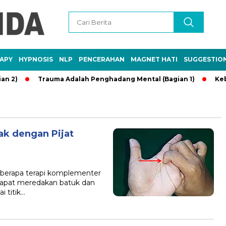
APY
HYPNOSIS
NLP
PENCERAHAN
MAGNET HATI
SUGGESTIO
2)
Trauma Adalah Penghadang Mental (Bagian 1)
Kebaik
ak dengan Pijat
berapa terapi komplementer
 dapat meredakan batuk dan
i titik…