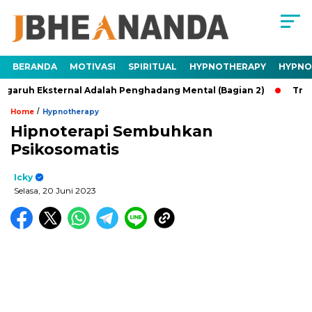
BERANDA
MOTIVASI
SPIRITUAL
HYPNOTHERAPY
HYPNO
Eksternal Adalah Penghadang Mental (Bagian 2)
Trauma Ada
/
Home
Hypnotherapy
Hipnoterapi Sembuhkan
Psikosomatis
Icky
Selasa, 20 Juni 2023