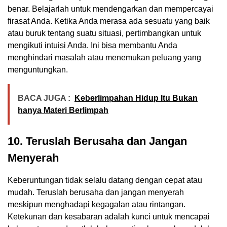
benar. Belajarlah untuk mendengarkan dan mempercayai
firasat Anda. Ketika Anda merasa ada sesuatu yang baik
atau buruk tentang suatu situasi, pertimbangkan untuk
mengikuti intuisi Anda. Ini bisa membantu Anda
menghindari masalah atau menemukan peluang yang
menguntungkan.
BACA JUGA :
Keberlimpahan Hidup Itu Bukan
hanya Materi Berlimpah
10. Teruslah Berusaha dan Jangan
Menyerah
Keberuntungan tidak selalu datang dengan cepat atau
mudah. Teruslah berusaha dan jangan menyerah
meskipun menghadapi kegagalan atau rintangan.
Ketekunan dan kesabaran adalah kunci untuk mencapai