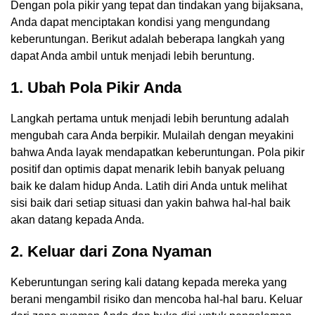
Dengan pola pikir yang tepat dan tindakan yang bijaksana,
Anda dapat menciptakan kondisi yang mengundang
keberuntungan. Berikut adalah beberapa langkah yang
dapat Anda ambil untuk menjadi lebih beruntung.
1. Ubah Pola Pikir Anda
Langkah pertama untuk menjadi lebih beruntung adalah
mengubah cara Anda berpikir. Mulailah dengan meyakini
bahwa Anda layak mendapatkan keberuntungan. Pola pikir
positif dan optimis dapat menarik lebih banyak peluang
baik ke dalam hidup Anda. Latih diri Anda untuk melihat
sisi baik dari setiap situasi dan yakin bahwa hal-hal baik
akan datang kepada Anda.
2. Keluar dari Zona Nyaman
Keberuntungan sering kali datang kepada mereka yang
berani mengambil risiko dan mencoba hal-hal baru. Keluar