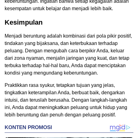
keberuntungan. Ingatlah bahwa setiap kegagalan adalah
kesempatan untuk belajar dan menjadi lebih baik.
Kesimpulan
Menjadi beruntung adalah kombinasi dari pola pikir positif,
tindakan yang bijaksana, dan keterbukaan terhadap
peluang. Dengan mengubah cara berpikir Anda, keluar
dari zona nyaman, menjalin jaringan yang kuat, dan tetap
terbuka terhadap hal-hal baru, Anda dapat menciptakan
kondisi yang mengundang keberuntungan.
Praktikkan rasa syukur, tetapkan tujuan yang jelas,
tingkatkan keterampilan Anda, berbuat baik, dengarkan
intuisi, dan teruslah berusaha. Dengan langkah-langkah
ini, Anda dapat meningkatkan peluang untuk hidup yang
lebih beruntung dan penuh dengan peluang positif.