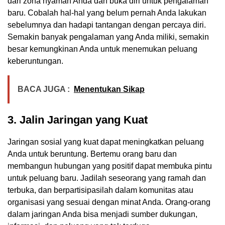
dari zona nyaman Anda dan buka diri untuk pengalaman
baru. Cobalah hal-hal yang belum pernah Anda lakukan
sebelumnya dan hadapi tantangan dengan percaya diri.
Semakin banyak pengalaman yang Anda miliki, semakin
besar kemungkinan Anda untuk menemukan peluang
keberuntungan.
BACA JUGA :
Menentukan Sikap
3. Jalin Jaringan yang Kuat
Jaringan sosial yang kuat dapat meningkatkan peluang
Anda untuk beruntung. Bertemu orang baru dan
membangun hubungan yang positif dapat membuka pintu
untuk peluang baru. Jadilah seseorang yang ramah dan
terbuka, dan berpartisipasilah dalam komunitas atau
organisasi yang sesuai dengan minat Anda. Orang-orang
dalam jaringan Anda bisa menjadi sumber dukungan,