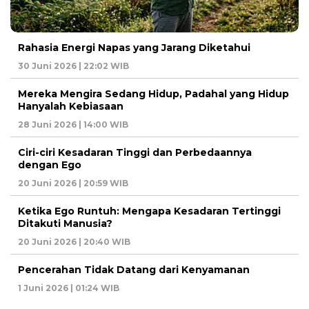
Rahasia Energi Napas yang Jarang Diketahui
30 Juni 2026 | 22:02 WIB
Mereka Mengira Sedang Hidup, Padahal yang Hidup
Hanyalah Kebiasaan
28 Juni 2026 | 14:00 WIB
Ciri-ciri Kesadaran Tinggi dan Perbedaannya
dengan Ego
20 Juni 2026 | 20:59 WIB
Ketika Ego Runtuh: Mengapa Kesadaran Tertinggi
Ditakuti Manusia?
20 Juni 2026 | 20:40 WIB
Pencerahan Tidak Datang dari Kenyamanan
1 Juni 2026 | 01:24 WIB