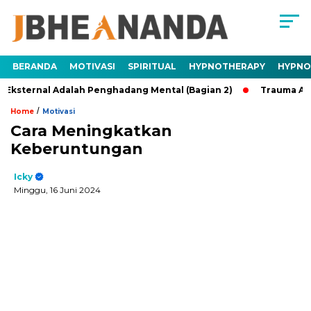
BERANDA
MOTIVASI
SPIRITUAL
HYPNOTHERAPY
HYPNO
sternal Adalah Penghadang Mental (Bagian 2)
Trauma Adala
/
Home
Motivasi
Cara Meningkatkan
Keberuntungan
Icky
Minggu, 16 Juni 2024