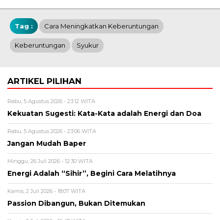
Tag :
Cara Meningkatkan Keberuntungan
Keberuntungan
Syukur
ARTIKEL PILIHAN
Rabu, 5 Agustus 2026 - 23:12 WITA
Kekuatan Sugesti: Kata-Kata adalah Energi dan Doa
Rabu, 5 Agustus 2026 - 23:06 WITA
Jangan Mudah Baper
Minggu, 26 Juli 2026 - 12:30 WITA
Energi Adalah “Sihir”, Begini Cara Melatihnya
Kamis, 2 Juli 2026 - 18:07 WITA
Passion Dibangun, Bukan Ditemukan