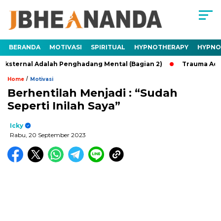
BERANDA
MOTIVASI
SPIRITUAL
HYPNOTHERAPY
HYPNO
al Adalah Penghadang Mental (Bagian 2)
Trauma Adalah Pen
/
Home
Motivasi
Berhentilah Menjadi : “Sudah
Seperti Inilah Saya”
Icky
Rabu, 20 September 2023