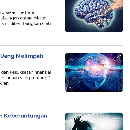
erupakan metode
bungan antara pikiran,
nik ini dikembangkan oleh
n Uang Melimpah
A
dan kesuksesan finansial
 perencanaan yang matang?
kiran…
an Keberuntungan