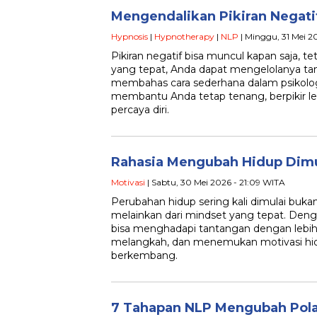
Mengendalikan Pikiran Negat
Hypnosis
|
Hypnotherapy
|
NLP
| Minggu, 31 Mei 2
Pikiran negatif bisa muncul kapan saja,
yang tepat, Anda dapat mengelolanya tanpa
membahas cara sederhana dalam psikolog
membantu Anda tetap tenang, berpikir leb
percaya diri.
Rahasia Mengubah Hidup Dimul
Motivasi
| Sabtu, 30 Mei 2026 - 21:09 WITA
Perubahan hidup sering kali dimulai bukan
melainkan dari mindset yang tepat. Dengan
bisa menghadapi tantangan dengan lebih 
melangkah, dan menemukan motivasi hid
berkembang.
7 Tahapan NLP Mengubah Pola