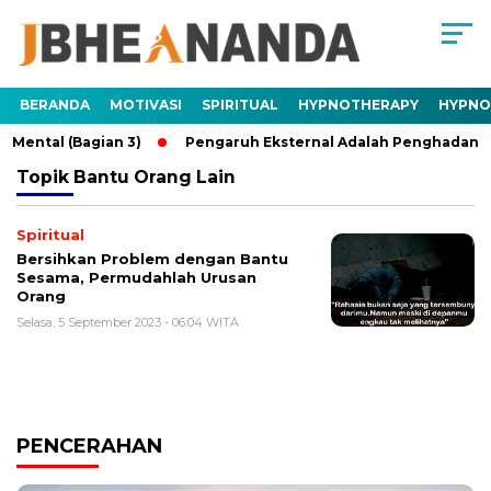
BERANDA
MOTIVASI
SPIRITUAL
HYPNOTHERAPY
HYPNO
ental (Bagian 3)
Pengaruh Eksternal Adalah Penghadang Me
Topik
Bantu Orang Lain
Spiritual
Bersihkan Problem dengan Bantu
Sesama, Permudahlah Urusan
Orang
Selasa, 5 September 2023 - 06:04 WITA
PENCERAHAN