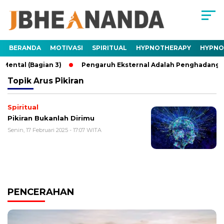
BERANDA
MOTIVASI
SPIRITUAL
HYPNOTHERAPY
HYPNO
ntal (Bagian 3)
Pengaruh Eksternal Adalah Penghadang Men
Topik
Arus Pikiran
Spiritual
Pikiran Bukanlah Dirimu
Senin, 17 Februari 2025 - 17:07 WITA
PENCERAHAN