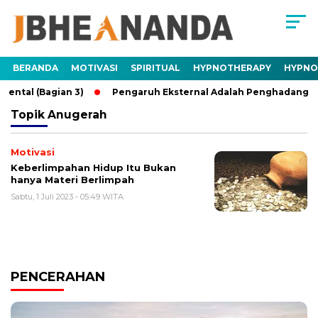
BERANDA
MOTIVASI
SPIRITUAL
HYPNOTHERAPY
HYPNO
ntal (Bagian 3)
Pengaruh Eksternal Adalah Penghadang Ment
Topik
Anugerah
Motivasi
Keberlimpahan Hidup Itu Bukan
hanya Materi Berlimpah
Sabtu, 1 Juli 2023 - 05:49 WITA
PENCERAHAN