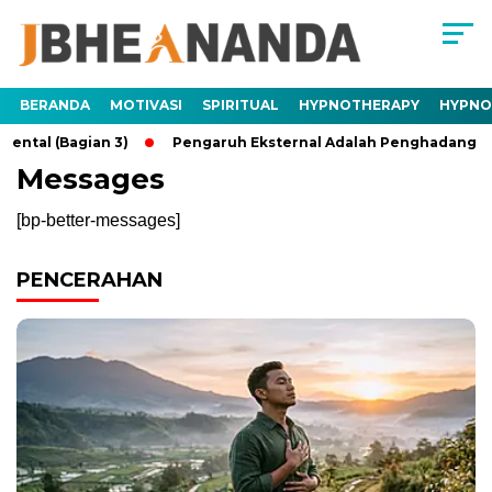
BERANDA
MOTIVASI
SPIRITUAL
HYPNOTHERAPY
HYPNO
ntal (Bagian 3)
Pengaruh Eksternal Adalah Penghadang Ment
Messages
[bp-better-messages]
PENCERAHAN