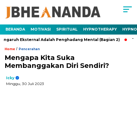
BERANDA
MOTIVASI
SPIRITUAL
HYPNOTHERAPY
HYPNO
h Eksternal Adalah Penghadang Mental (Bagian 2)
Trauma Ad
/
Home
Pencerahan
Mengapa Kita Suka
Membanggakan Diri Sendiri?
Icky
Minggu, 30 Juli 2023