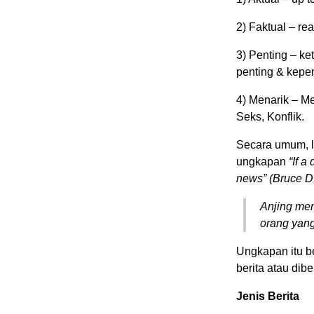
2) Faktual – rea
3) Penting – k
penting & kepe
4) Menarik – Me
Seks, Konflik.
Secara umum, l
ungkapan
“If a 
news” (Bruce D. 
Anjing meng
orang yang 
Ungkapan itu b
berita atau dibe
Jenis Berita