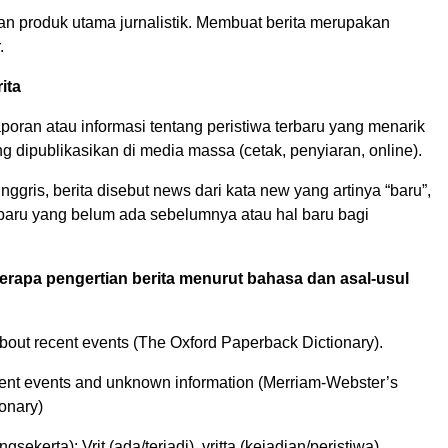
an produk utama jurnalistik. Membuat berita merupakan
.
ita
aporan atau informasi tentang peristiwa terbaru yang menarik
g dipublikasikan di media massa (cetak, penyiaran, online).
ggris, berita disebut news dari kata new yang artinya “baru”,
 baru yang belum ada sebelumnya atau hal baru bagi
berapa pengertian berita menurut bahasa dan asal-usul
about recent events (The Oxford Paperback Dictionary).
cent events and unknown information (Merriam-Webster’s
ionary)
angsekerta): Vrit (ada/terjadi), vritta (kejadian/peristiwa).