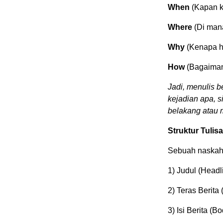
When
(Kapan k
Where
(Di mana
Why
(Kenapa hal
How
(Bagaiman
Jadi, menulis b
kejadian apa, s
belakang atau m
Struktur Tulisa
Sebuah naskah b
1) Judul (Headl
2) Teras Berita
3) Isi Berita (Bo