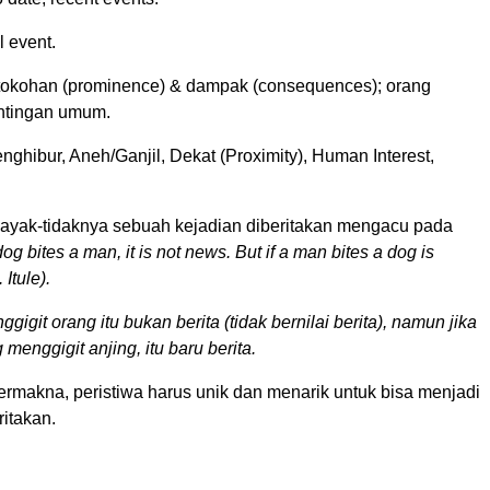
l event.
etokohan (prominence) & dampak (consequences); orang
ntingan umum.
nghibur, Aneh/Ganjil, Dekat (Proximity), Human Interest,
ayak-tidaknya sebuah kejadian diberitakan mengacu pada
dog bites a man, it is not news. But if a man bites a dog is
Itule).
gigit orang itu bukan berita (tidak bernilai berita), namun jika
menggigit anjing, itu baru berita.
ermakna, peristiwa harus unik dan menarik untuk bisa menjadi
ritakan.