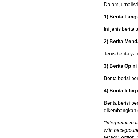
Dalam jurnalisti
1) Berita Lang
Ini jenis berita
2)
Berita Mend
Jenis berita ya
3) Berita Opin
Berita berisi p
4) Berita Inter
Berita berisi p
dikembangkan da
“Interpretative
with background
Markel, editor