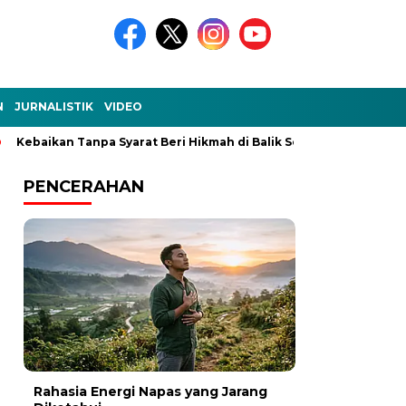
N
JURNALISTIK
VIDEO
ikan Tanpa Syarat Beri Hikmah di Balik Setiap Kejadian
Ke-Ak
PENCERAHAN
Rahasia Energi Napas yang Jarang