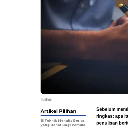
Ilustrasi
Sebelum memba
Artikel Pilihan
ringkas: apa it
15 Teknik Menulis Berita
penulisan beri
yang Benar Bagi Pemula