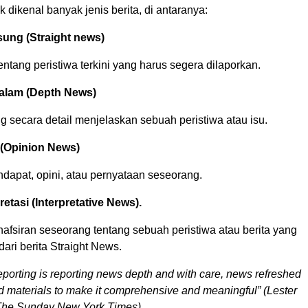
k dikenal banyak jenis berita, di antaranya:
sung (Straight news)
 tentang peristiwa terkini yang harus segera dilaporkan.
alam (Depth News)
ng secara detail menjelaskan sebuah peristiwa atau isu.
i (Opinion News)
endapat, opini, atau pernyataan seseorang.
pretasi (Interpretative News).
enafsiran seseorang tentang sebuah peristiwa atau berita yang
ri berita Straight News.
 reporting is reporting news depth and with care, news refreshed
 materials to make it comprehensive and meaningful” (Lester
, The Sunday New York Times).