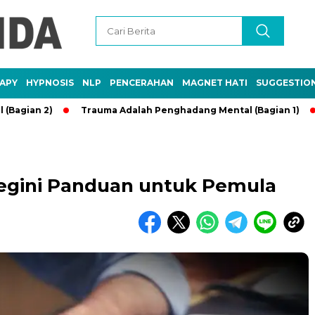
APY
HYPNOSIS
NLP
PENCERAHAN
MAGNET HATI
SUGGESTIO
n 2)
Trauma Adalah Penghadang Mental (Bagian 1)
Keba
Begini Panduan untuk Pemula