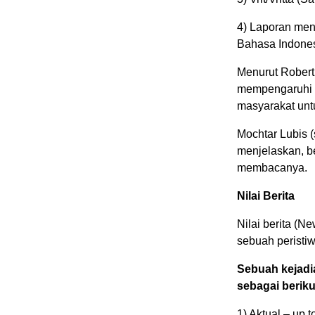
4) Laporan men
Bahasa Indones
Menurut Robert 
mempengaruhi 
masyarakat unt
Mochtar Lubis 
menjelaskan, be
membacanya.
Nilai Berita
Nilai berita (
sebuah peristiw
Sebuah kejadia
sebagai beriku
1) Aktual – up t