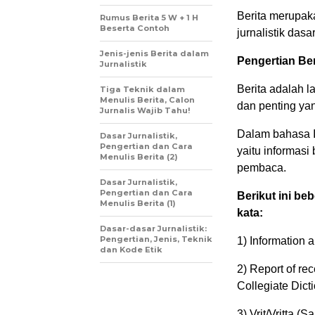
Berita merupak
Rumus Berita 5 W + 1 H
Beserta Contoh
jurnalistik dasar
Jenis-jenis Berita dalam
Pengertian Ber
Jurnalistik
Berita adalah l
Tiga Teknik dalam
Menulis Berita, Calon
dan penting yan
Jurnalis Wajib Tahu!
Dalam bahasa In
Dasar Jurnalistik,
Pengertian dan Cara
yaitu informasi
Menulis Berita (2)
pembaca.
Dasar Jurnalistik,
Pengertian dan Cara
Berikut ini be
Menulis Berita (1)
kata:
Dasar-dasar Jurnalistik:
Pengertian, Jenis, Teknik
1) Information 
dan Kode Etik
2) Report of re
Collegiate Dict
3) Vrit/Vritta (S