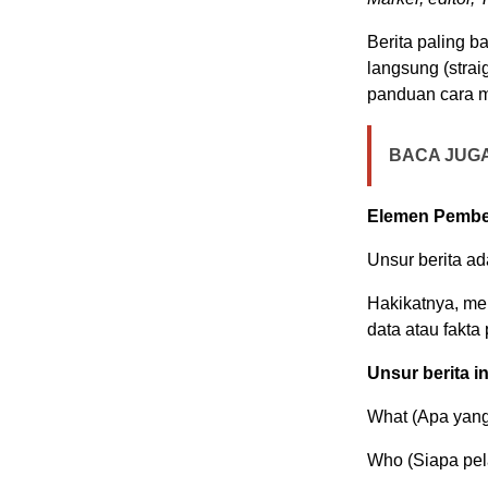
Berita paling b
langsung (strai
panduan cara me
BACA JUGA
Elemen Pember
Unsur berita a
Hakikatnya, me
data atau fakta 
Unsur berita i
What (Apa yang 
Who (Siapa pela