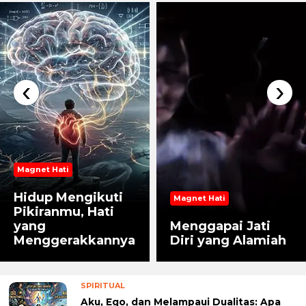
‹
›
Magnet Hati
Hidup Mengikuti
Magnet Hati
Pikiranmu, Hati
yang
Menggapai Jati
Menggerakkannya
Diri yang Alamiah
SPIRITUAL
Aku, Ego, dan Melampaui Dualitas: Apa