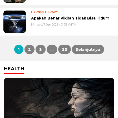
HYPNOTHERAPY
Apakah Benar Pikiran Tidak Bisa Tidur?
Minggu, 7 Jun 2026 - 01:35 WITA
1
2
3
…
23
Selanjutnya
Paginasi
HEALTH
pos