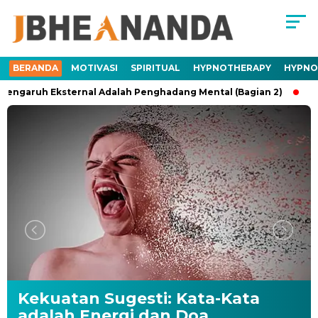
BERANDA
MOTIVASI
SPIRITUAL
HYPNOTHERAPY
HYPNO
uh Eksternal Adalah Penghadang Mental (Bagian 2)
Trauma 
Kekuatan Sugesti: Kata-Kata
adalah Energi dan Doa